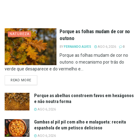
Porque as folhas mudam de cor no
NATUREZA
outono
BY
FERNANDO ALVES
AGO 6, 2026
0
Porque as folhas mudam de cor no
outono: o mecanismo por trás do
verde que desaparece e do vermelho e...
DETAILS
READ MORE
Porque as abelhas constroem favos em hexágonos
e não noutra forma
AGO 6, 2026
Gambas al pil pil com alho e malagueta: receita
espanhola de um petisco delicioso
AGO 6, 2026