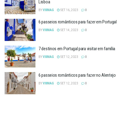
Lisboa
BY
VXMAG
SET 16, 2023
0
6 passeios românticos para fazer em Portugal
BY
VXMAG
SET 14, 2023
0
7 destinos em Portugal para visitar em família
BY
VXMAG
SET 12, 2023
0
6 passeios românticos para fazer no Alentejo
BY
VXMAG
SET 12, 2023
0