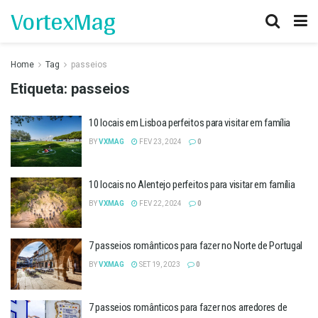
VortexMag
Home
Tag
passeios
Etiqueta:
passeios
10 locais em Lisboa perfeitos para visitar em família
BY
VXMAG
FEV 23, 2024
0
10 locais no Alentejo perfeitos para visitar em família
BY
VXMAG
FEV 22, 2024
0
7 passeios românticos para fazer no Norte de Portugal
BY
VXMAG
SET 19, 2023
0
7 passeios românticos para fazer nos arredores de