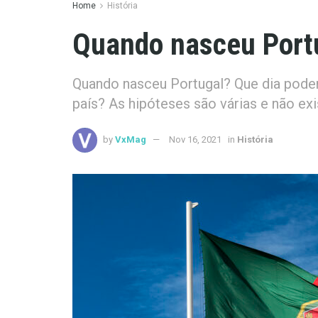
Home
História
Quando nasceu Port
Quando nasceu Portugal? Que dia pode
país? As hipóteses são várias e não exi
by
VxMag
Nov 16, 2021
in
História