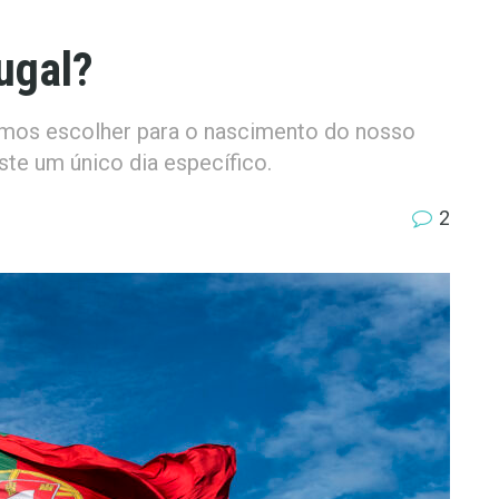
ugal?
mos escolher para o nascimento do nosso
ste um único dia específico.
2