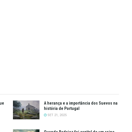
que
A herança e a importância dos Suevos na
história de Portugal
SET 21, 2025
Quando Badajoz foi capital de um reino