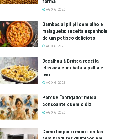
forma
AGO 6, 2026
Gambas al pil pil com alho e
malagueta: receita espanhola
de um petisco delicioso
AGO 6, 2026
Bacalhau à Brás: a receita
clássica com batata palha e
ovo
AGO 6, 2026
Porque “obrigado” muda
consoante quem o diz
AGO 6, 2026
Como limpar o micro-ondas
sem produtos químicos em