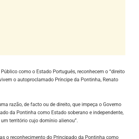
al Público como o Estado Português, reconhecem o “direito
, vivem o autoproclamado Príncipe da Pontinha, Renato
ma razão, de facto ou de direito, que impeça o Governo
ipado da Pontinha como Estado soberano e independente,
m território cujo domínio alienou”.
sas o reconhecimento do Principado da Pontinha como
 pretensão encontra-se numa carta que enviou aos