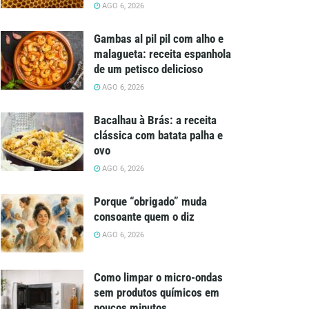
AGO 6, 2026
Gambas al pil pil com alho e
malagueta: receita espanhola
de um petisco delicioso
AGO 6, 2026
Bacalhau à Brás: a receita
clássica com batata palha e
ovo
AGO 6, 2026
Porque “obrigado” muda
consoante quem o diz
AGO 6, 2026
Como limpar o micro-ondas
sem produtos químicos em
poucos minutos