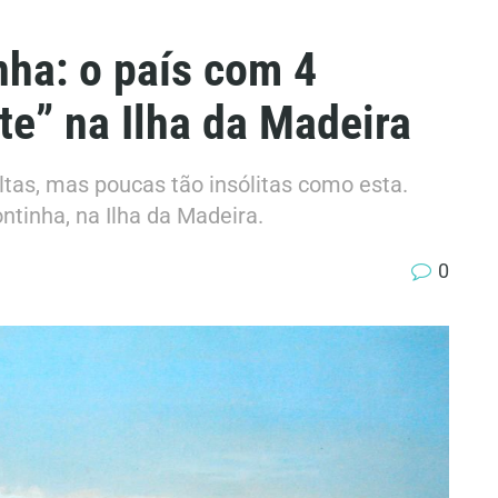
nha: o país com 4
te” na Ilha da Madeira
oltas, mas poucas tão insólitas como esta.
ntinha, na Ilha da Madeira.
0