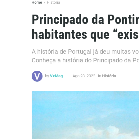
Home
História
Principado da Ponti
habitantes que “exis
A história de Portugal já deu muitas v
Conheça a história do Principado da Po
by
VxMag
Ago 23, 2022
in
História