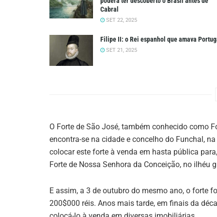
poderá ter descoberto o Brasil antes de
Cabral
SET 22, 2025
Filipe II: o Rei espanhol que amava Portug
SET 21, 2025
O Forte de São José, também conhecido como Fort
encontra-se na cidade e concelho do Funchal, na
colocar este forte à venda em hasta pública para
Forte de Nossa Senhora da Conceição, no ilhéu g
E assim, a 3 de outubro do mesmo ano, o forte f
200$000 réis. Anos mais tarde, em finais da décad
colocá-lo à venda em diversas imobiliárias.