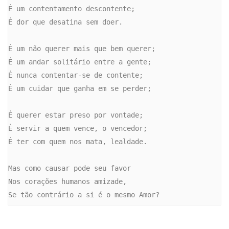
É um contentamento descontente;

É dor que desatina sem doer.

É um não querer mais que bem querer;

É um andar solitário entre a gente;

É nunca contentar-se de contente;

É um cuidar que ganha em se perder;

É querer estar preso por vontade;

É servir a quem vence, o vencedor;

É ter com quem nos mata, lealdade.

Mas como causar pode seu favor

Nos corações humanos amizade,

Se tão contrário a si é o mesmo Amor?