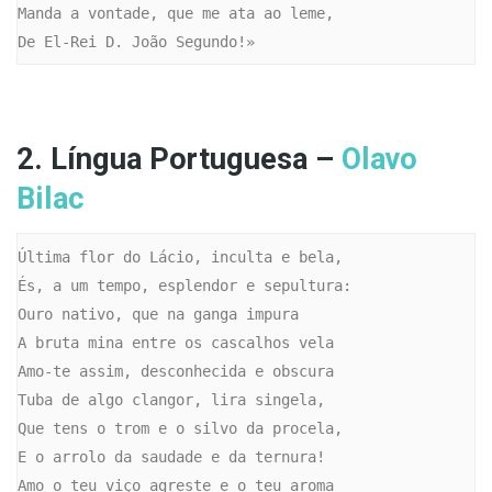
Manda a vontade, que me ata ao leme,

De El-Rei D. João Segundo!»
2. Língua Portuguesa –
Olavo
Bilac
Última flor do Lácio, inculta e bela,

És, a um tempo, esplendor e sepultura:

Ouro nativo, que na ganga impura

A bruta mina entre os cascalhos vela

Amo-te assim, desconhecida e obscura

Tuba de algo clangor, lira singela,

Que tens o trom e o silvo da procela,

E o arrolo da saudade e da ternura!

Amo o teu viço agreste e o teu aroma
