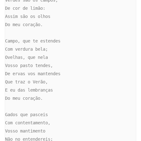
Verdes são os campos,

De cor de limão:

Assim são os olhos

Do meu coração.

Campo, que te estendes

Com verdura bela;

Ovelhas, que nela

Vosso pasto tendes,

De ervas vos mantendes

Que traz o Verão,

E eu das lembranças

Do meu coração.

Gados que pasceis

Com contentamento,

Vosso mantimento

Não no entendereis;
