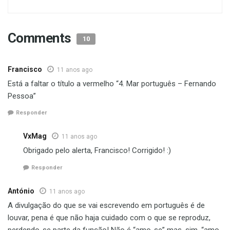
Comments
10
Francisco
11 anos ago
Está a faltar o título a vermelho “4. Mar português – Fernando
Pessoa”
Responder
VxMag
11 anos ago
Obrigado pelo alerta, Francisco! Corrigido! :)
Responder
António
11 anos ago
A divulgação do que se vai escrevendo em português é de
louvar, pena é que não haja cuidado com o que se reproduz,
perdendo-se parte da função! Não é “amo-se” mas, sim, “amo-