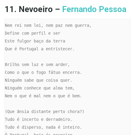
11. Nevoeiro –
Fernando Pessoa
Nem rei nem lei, nem paz nem guerra,

Define com perfil e ser

Este fulgor baço da terra

Que é Portugal a entristecer.

Brilho sem luz e sem arder,

Como o que o fogo fátuo encerra.

Ninguém sabe que coisa quer.

Ninguém conhece que alma tem,

Nem o que é mal nem o que é bem.

(Que ânsia distante perto chora?)

Tudo é incerto e derradeiro.

Tudo é disperso, nada é inteiro.

Ó Portugal, hoje és nevoeiro...
