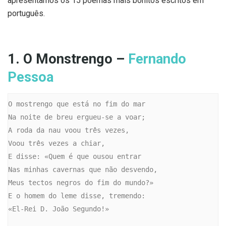
apresentamos os 15 poemas mais bonitos escritos em
português.
1. O Monstrengo –
Fernando
Pessoa
O mostrengo que está no fim do mar

Na noite de breu ergueu-se a voar;

A roda da nau voou três vezes,

Voou três vezes a chiar,

E disse: «Quem é que ousou entrar

Nas minhas cavernas que não desvendo,

Meus tectos negros do fim do mundo?»

E o homem do leme disse, tremendo:

«El-Rei D. João Segundo!»
