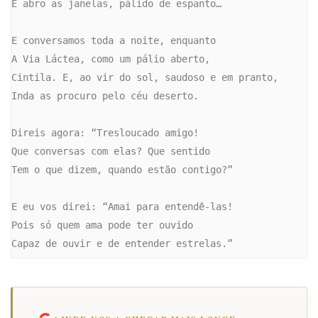
E abro as janelas, pálido de espanto…

E conversamos toda a noite, enquanto

A Via Láctea, como um pálio aberto,

Cintila. E, ao vir do sol, saudoso e em pranto,

Inda as procuro pelo céu deserto.

Direis agora: “Tresloucado amigo!

Que conversas com elas? Que sentido

Tem o que dizem, quando estão contigo?”

E eu vos direi: “Amai para entendê-las!

Pois só quem ama pode ter ouvido

Capaz de ouvir e de entender estrelas.”