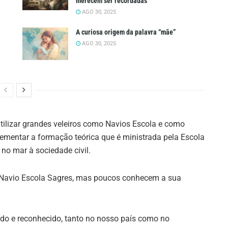
merecem ser recordadas
AGO 30, 2025
A curiosa origem da palavra “mãe”
AGO 30, 2025
tilizar grandes veleiros como Navios Escola e como
ementar a formação teórica que é ministrada pela Escola
no mar à sociedade civil.
o Navio Escola Sagres, mas poucos conhecem a sua
ado e reconhecido, tanto no nosso país como no