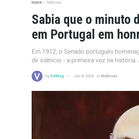
Home
Notícias
Sabia que o minuto d
em Portugal em honr
Em 1912, o Senado português homenag
de silêncio - a primeira vez na história
by
VxMag
Jun 8, 2026
in
Notícias