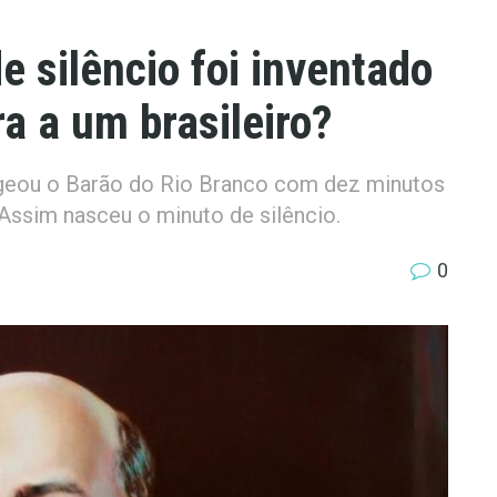
e silêncio foi inventado
a a um brasileiro?
eou o Barão do Rio Branco com dez minutos
. Assim nasceu o minuto de silêncio.
0