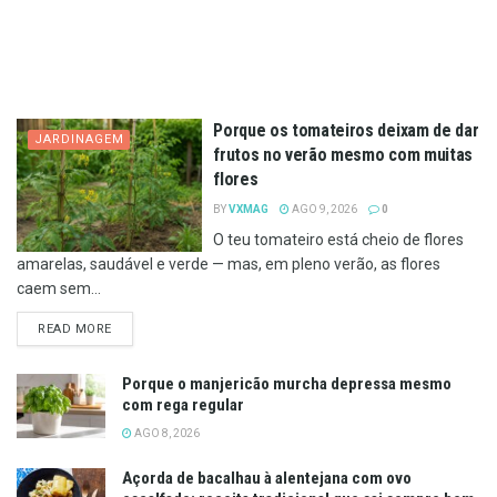
Porque os tomateiros deixam de dar
JARDINAGEM
frutos no verão mesmo com muitas
flores
BY
VXMAG
AGO 9, 2026
0
O teu tomateiro está cheio de flores
amarelas, saudável e verde — mas, em pleno verão, as flores
caem sem...
DETAILS
READ MORE
Porque o manjericão murcha depressa mesmo
com rega regular
AGO 8, 2026
Açorda de bacalhau à alentejana com ovo