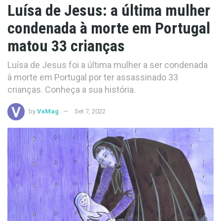
Luísa de Jesus: a última mulher
condenada à morte em Portugal
matou 33 crianças
Luísa de Jesus foi a última mulher a ser condenada
à morte em Portugal por ter assassinado 33
crianças. Conheça a sua história.
by
VxMag
Set 7, 2022