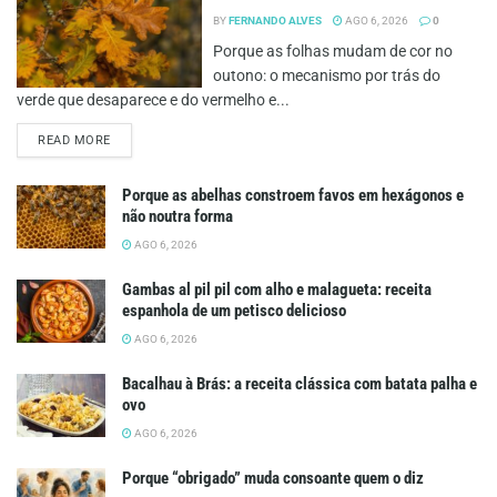
BY
FERNANDO ALVES
AGO 6, 2026
0
Porque as folhas mudam de cor no
outono: o mecanismo por trás do
verde que desaparece e do vermelho e...
DETAILS
READ MORE
Porque as abelhas constroem favos em hexágonos e
não noutra forma
AGO 6, 2026
Gambas al pil pil com alho e malagueta: receita
espanhola de um petisco delicioso
AGO 6, 2026
Bacalhau à Brás: a receita clássica com batata palha e
ovo
AGO 6, 2026
Porque “obrigado” muda consoante quem o diz