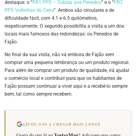
destaque: o “
PR1 PPS – Subida aos Penedos
” e o “
PR2
PPS Voltinhas do Ceira
”. Ambos são circulares e de
dificuldade fácil, com 4.1 e 6.5 quilómetros,
respetivamente. O segundo possibilita a visita a um dos
locais mais famosos das redondezas: os Penedos de
Fajão.
No final da sua visita, não vá embora de Fajão sem
comprar uma pequena lembrança ou um produto regional.
Para além de comprar um produto de qualidade, irá ajudar
o comércio local e contribuir para que os habitantes de
Fajão possam continuar a viver aqui e a recebê-lo sempre
bem, tal como sempre recebem.
AJUDE-NOS A CHEGAR MAIS LONGE
VortexMag
Gosta do que lê na
? Adicione-nos como