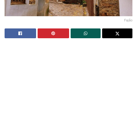
Fajão