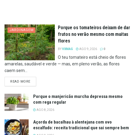
Porque os tomateiros deixam de dar
JARDINAGEM
frutos no verão mesmo com muitas
flores
BY
VXMAG
AGO 9, 2026
0
O teu tomateiro está cheio de flores
amarelas, saudável e verde — mas, em pleno verão, as flores
caem sem...
DETAILS
READ MORE
Porque o manjericão murcha depressa mesmo
com rega regular
AGO 8, 2026
Açorda de bacalhau à alentejana com ovo
escalfado: receita tradicional que sai sempre bem