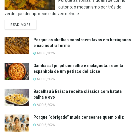
Porque as folhas mudam de cor no
outono: o mecanismo por trás do
verde que desaparece e do vermelho e...
DETAILS
READ MORE
Porque as abelhas constroem favos em hexágonos
e não noutra forma
AGO 6, 2026
Gambas al pil pil com alho e malagueta: receita
espanhola de um petisco delicioso
AGO 6, 2026
Bacalhau à Brás: a receita clássica com batata
palha e ovo
AGO 6, 2026
Porque “obrigado” muda consoante quem o diz
AGO 6, 2026