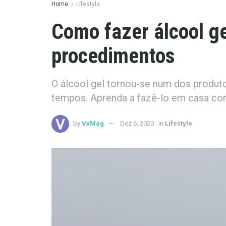
Home
Lifestyle
Como fazer álcool g
procedimentos
O álcool gel tornou-se num dos produto
tempos. Aprenda a fazê-lo em casa com
by
VxMag
Dez 6, 2020
in
Lifestyle