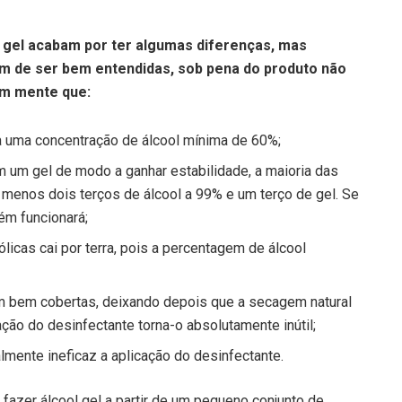
ol gel acabam por ter algumas diferenças, mas
tem de ser bem entendidas, sob pena do produto não
 em mente que:
 a uma concentração de álcool mínima de 60%;
m um gel de modo a ganhar estabilidade, a maioria das
 menos dois terços de álcool a 99% e um terço de gel. Se
ém funcionará;
licas cai por terra, pois a percentagem de álcool
m bem cobertas, deixando depois que a secagem natural
ão do desinfectante torna-o absolutamente inútil;
mente ineficaz a aplicação do desinfectante.
fazer álcool gel a partir de um pequeno conjunto de