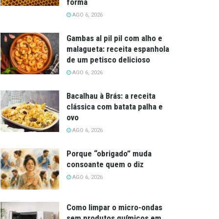
forma
AGO 6, 2026
Gambas al pil pil com alho e
malagueta: receita espanhola
de um petisco delicioso
AGO 6, 2026
Bacalhau à Brás: a receita
clássica com batata palha e
ovo
AGO 6, 2026
Porque “obrigado” muda
consoante quem o diz
AGO 6, 2026
Como limpar o micro-ondas
sem produtos químicos em