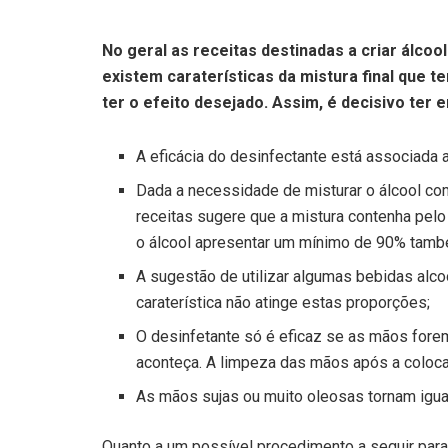
No geral as receitas destinadas a criar álco
existem caraterísticas da mistura final que 
ter o efeito desejado. Assim, é decisivo ter
A eficácia do desinfectante está associada
Dada a necessidade de misturar o álcool co
receitas sugere que a mistura contenha pelo
o álcool apresentar um mínimo de 90% tamb
A sugestão de utilizar algumas bebidas alcoó
caraterística não atinge estas proporções;
O desinfetante só é eficaz se as mãos fore
aconteça. A limpeza das mãos após a colocaç
As mãos sujas ou muito oleosas tornam igual
Quanto a um possível procedimento a seguir para 
substâncias, sugerem-se os expostos abaixo.