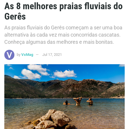
As 8 melhores praias fluviais do
Gerês
As praias fluviais do Gerês começam a ser uma boa
alternativa às cada vez mais concorridas cascatas.
Conheça algumas das melhores e mais bonitas.
by
VxMag
Jul 17, 2021