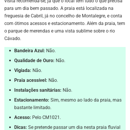
visita recomenda-se, já que o local tem tudo o que precisa
para um dia bem passado. A praia está localizada na
freguesia de Cabril, já no concelho de Montalegre, e conta
com ótimos acessos e estacionamento. Além da praia, tem
o parque de merendas e uma vista sublime sobre o rio
Cávado.
Bandeira Azul:
Não.
Qualidade de Ouro:
Não.
Vigiada:
Não.
Praia acessível:
Não.
Instalações sanitárias:
Não.
Estacionamento:
Sim, mesmo ao lado da praia, mas
bastante limitado.
Acesso:
Pelo CM1021.
Dicas:
Se pretende passar um dia nesta praia fluvial