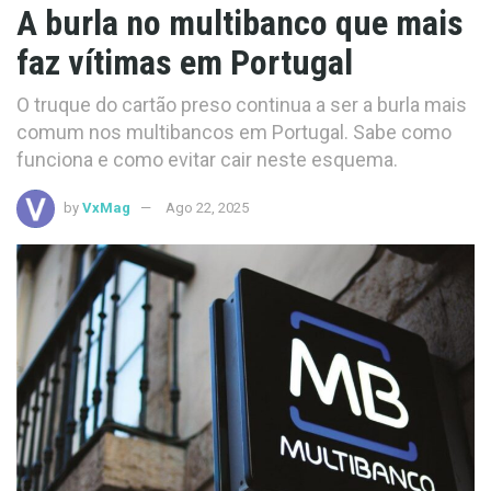
A burla no multibanco que mais
faz vítimas em Portugal
O truque do cartão preso continua a ser a burla mais
comum nos multibancos em Portugal. Sabe como
funciona e como evitar cair neste esquema.
by
VxMag
Ago 22, 2025