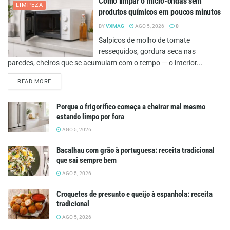
Como limpar o micro-ondas sem
LIMPEZA
produtos químicos em poucos minutos
BY
VXMAG
AGO 5, 2026
0
Salpicos de molho de tomate
ressequidos, gordura seca nas
paredes, cheiros que se acumulam com o tempo — o interior...
DETAILS
READ MORE
Porque o frigorífico começa a cheirar mal mesmo
estando limpo por fora
AGO 5, 2026
Bacalhau com grão à portuguesa: receita tradicional
que sai sempre bem
AGO 5, 2026
Croquetes de presunto e queijo à espanhola: receita
tradicional
AGO 5, 2026