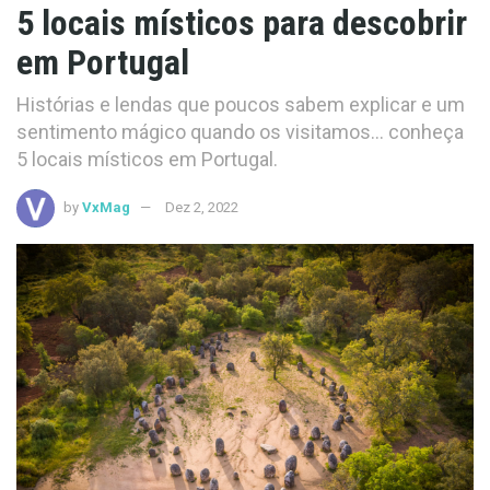
5 locais místicos para descobrir
em Portugal
Histórias e lendas que poucos sabem explicar e um
sentimento mágico quando os visitamos... conheça
5 locais místicos em Portugal.
by
VxMag
Dez 2, 2022