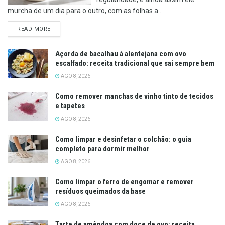
murcha de um dia para o outro, com as folhas a...
DETAILS
READ MORE
Açorda de bacalhau à alentejana com ovo
escalfado: receita tradicional que sai sempre bem
AGO 8, 2026
Como remover manchas de vinho tinto de tecidos
e tapetes
AGO 8, 2026
Como limpar e desinfetar o colchão: o guia
completo para dormir melhor
AGO 8, 2026
Como limpar o ferro de engomar e remover
resíduos queimados da base
AGO 8, 2026
Tarte de amêndoa com doce de ovo: receita