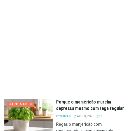
Porque o manjericão murcha
JARDINAGEM
depressa mesmo com rega regular
BY
VXMAG
AGO 8, 2026
0
Regas o manjericão com
regularidade, e ainda assim ele